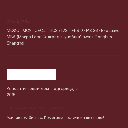
СТАНДАРТЫ
МСФО · МСУ · OECD · RICS / IVS · IFRS 9 · IAS 36 · Executive
MBA (Мокра Гора Белград + учебный визит Donghua
Shanghai)
Консалтинговый дом. Подгорица, с
2015.
"
Пусть будет то, чего не может быть.
"
Усиливаем бизнес. Помогаем достичь ваших целей.