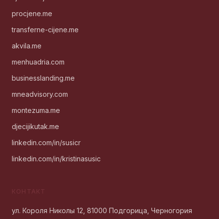
procjene.me
transferne-cijene.me
akvila.me
menhuadria.com
businesslanding.me
mneadvisory.com
montezuma.me
djecijikutak.me
linkedin.com/in/susicr
linkedin.com/in/kristinasusic
КОНТАКТ
ул. Короля Николы 12, 81000 Подгорица, Черногория