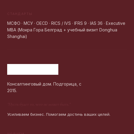
СТАНДАРТЫ
МСФО · МСУ · OECD · RICS / IVS · IFRS 9 · IAS 36 · Executive
MBA (Мокра Гора Белград + учебный визит Donghua
Shanghai)
Консалтинговый дом. Подгорица, с
2015.
"
Пусть будет то, чего не может быть.
"
Усиливаем бизнес. Помогаем достичь ваших целей.