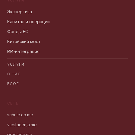
УСЛУГИ
Экспертиза
Капитал и операции
Фонды ЕС
Китайский мост
ИИ-интеграция
УСЛУГИ
О НАС
БЛОГ
СЕТЬ
schule.co.me
vjestacenja.me
procjene.me