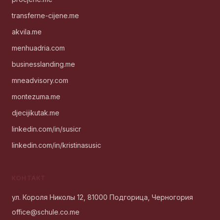
transferne-cijene.me
akvila.me
menhuadria.com
businesslanding.me
mneadvisory.com
montezuma.me
djecijikutak.me
linkedin.com/in/susicr
linkedin.com/in/kristinasusic
КОНТАКТ
ул. Короля Николы 12, 81000 Подгорица, Черногория
office@schule.co.me