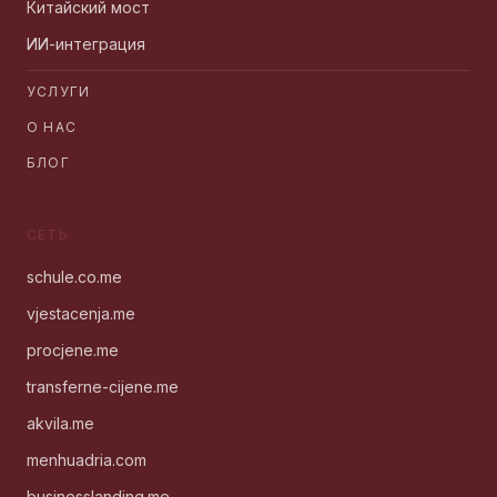
Китайский мост
ИИ-интеграция
УСЛУГИ
О НАС
БЛОГ
СЕТЬ
schule.co.me
vjestacenja.me
procjene.me
transferne-cijene.me
akvila.me
menhuadria.com
businesslanding.me