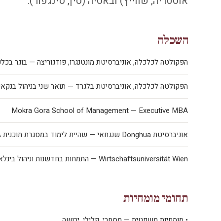
אוסטריה, שווייץ) ובאסיה (סין, סינגפור).
השכלה
הפקולטה לכלכלה, אוניברסיטת מונטנגרו, פודגוריצה — בוגר בכל
הפקולטה לכלכלה, אוניברסיטת בלגרד — תואר שני בניהול בנקאי 
Mokra Gora School of Management — Executive MBA
אוניברסיטת Donghua שנגחאי — שהיית לימוד במסגרת תוכנית Executive MBA
Wirtschaftsuniversität Wien — התמחות בחדשנות וניהול בינלאומי
תחומי מומחיות
•
מומחיות משפטית — מסחרי, פלילי, ירושה