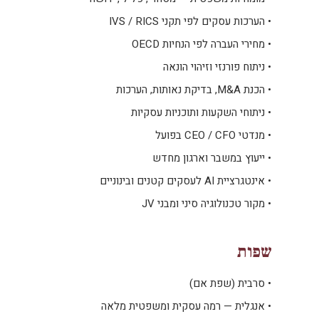
•
הערכות עסקים לפי תקני IVS / RICS
•
מחירי העברה לפי הנחיות OECD
•
ניתוח פורנזי וזיהוי הונאה
•
הכנת M&A, בדיקת נאותות, הערכות
•
ניתוחי השקעות ותוכניות עסקיות
•
מנדטי CEO / CFO בפועל
•
ייעוץ במשבר וארגון מחדש
•
אינטגרציית AI לעסקים קטנים ובינוניים
•
מקור טכנולוגיה סיני ומבני JV
שפות
•
סרבית (שפת אם)
•
אנגלית — רמה עסקית ומשפטית מלאה