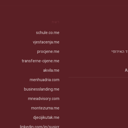
רשת
schule.co.me
vjestacenja.me
ד האירופי
procjene.me
transferne-cijene.me
akvila.me
menhuadria.com
businesslanding.me
mneadvisory.com
montezuma.me
djecijikutak.me
linkedin.com/in/susicr