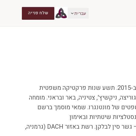
שלח פנייה
עברית
Radovan Šušić מוביל את Schule מאז הקמתה ב-2015. תשע שנות פרקטיקה משפטית
יצה, ניקשיץ', צטיניה, באר ובראני. מומחה
טים של מונטנגרו. שמאי מוסמך ברשם
נסטלציות שיטתיות ובאימון
קוגניטיבי-התנהגותי. מוביל את מותג MENHU — גשר סין לבלקן. רשת באזור DACH (גרמניה,