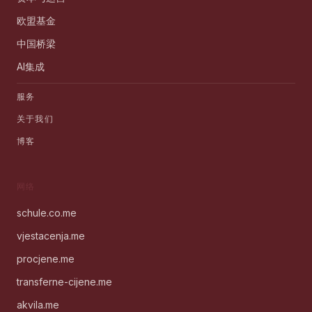
欧盟基金
中国桥梁
AI集成
服务
关于我们
博客
网络
schule.co.me
vjestacenja.me
procjene.me
transferne-cijene.me
akvila.me