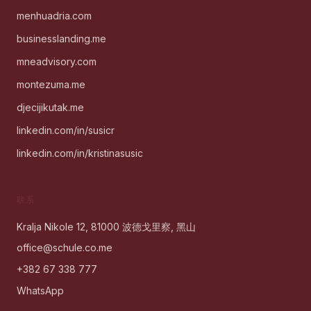
menhuadria.com
businesslanding.me
mneadvisory.com
montezuma.me
djecijikutak.me
linkedin.com/in/susicr
linkedin.com/in/kristinasusic
联系
Kralja Nikole 12, 81000 波德戈里察, 黑山
office@schule.co.me
+382 67 338 777
WhatsApp