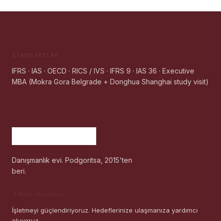
STANDARTLAR
IFRS · IAS · OECD · RICS / IVS · IFRS 9 · IAS 36 · Executive
MBA (Mokra Gora Belgrade + Donghua Shanghai study visit)
Danışmanlık evi. Podgoritsa, 2015'ten
beri.
"
Olmaz olan olsun.
"
İşletmeyi güçlendiriyoruz. Hedeflerinize ulaşmanıza yardımcı
oluyoruz.