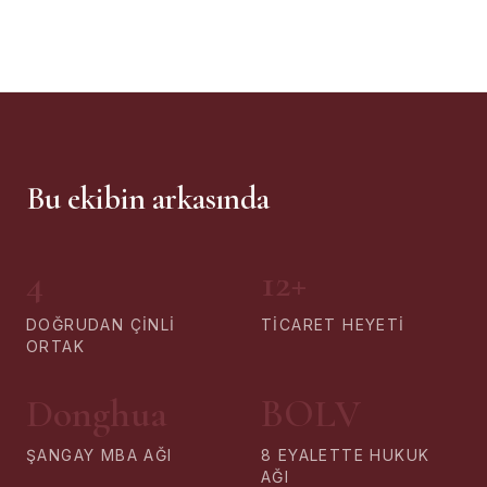
Bu ekibin arkasında
4
12+
DOĞRUDAN ÇINLI
TICARET HEYETI
ORTAK
Donghua
BOLV
ŞANGAY MBA AĞI
8 EYALETTE HUKUK
AĞI