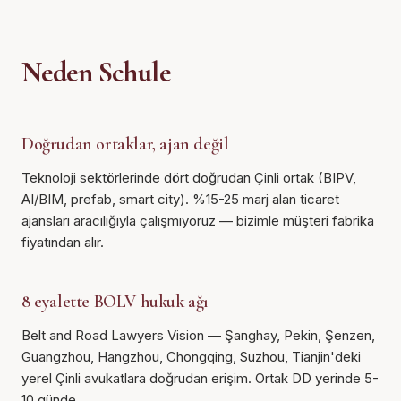
Neden Schule
Doğrudan ortaklar, ajan değil
Teknoloji sektörlerinde dört doğrudan Çinli ortak (BIPV,
AI/BIM, prefab, smart city). %15-25 marj alan ticaret
ajansları aracılığıyla çalışmıyoruz — bizimle müşteri fabrika
fiyatından alır.
8 eyalette BOLV hukuk ağı
Belt and Road Lawyers Vision — Şanghay, Pekin, Şenzen,
Guangzhou, Hangzhou, Chongqing, Suzhou, Tianjin'deki
yerel Çinli avukatlara doğrudan erişim. Ortak DD yerinde 5-
10 günde.