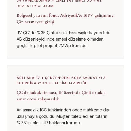
JV YAPILANDIRMA + ÇINLI YATIRIMCI DD + AB
DÜZENLEYICI UYUM
Bölgesel yatırım fonu, Adriyatik'te BIPV gelişimine
Çin sermayesi girişi
JV ÇG'de %35 Çinli azınlık hissesiyle kaydedildi.
AB düzenleyici incelemesi düzeltme olmadan
geçti. İlk pilot proje 4,2MWp kuruldu.
ADLI ANALIZ + ŞENZEN'DEKI BOLV AVUKATIYLA
KOORDINASYON + TAHKIM HAZIRLIĞI
ÇG'de hukuk firması, IP üzerinde Çinli ortakla
sınır ötesi anlaşmazlık
Anlaşmazlık ICC tahkiminden önce mahkeme dışı
uzlaşmayla çözüldü. Müşteri talep edilen tutarın
%78'ini aldı + IP haklarını korudu.