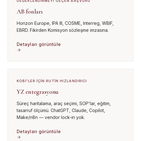
DEĞERLENDIRMEYI GEÇEN BAŞVURU
AB fonları
Horizon Europe, IPA III, COSME, Interreg, WBIF,
EBRD. Fikirden Komisyon sözleşme imzasına.
Detayları görüntüle
KOBİ'LER IÇIN RUTIN HIZLANDIRICI
YZ entegrasyonu
Süreç haritalama, araç seçimi, SOP'lar, eğitim,
tasarruf ölçümü. ChatGPT, Claude, Copilot,
Make/n8n — vendor lock-in yok.
Detayları görüntüle