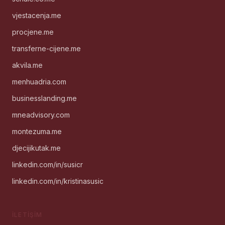
vjestacenja.me
procjene.me
transferne-cijene.me
akvila.me
menhuadria.com
businesslanding.me
mneadvisory.com
montezuma.me
djecijikutak.me
linkedin.com/in/susicr
linkedin.com/in/kristinasusic
İLETIŞIM