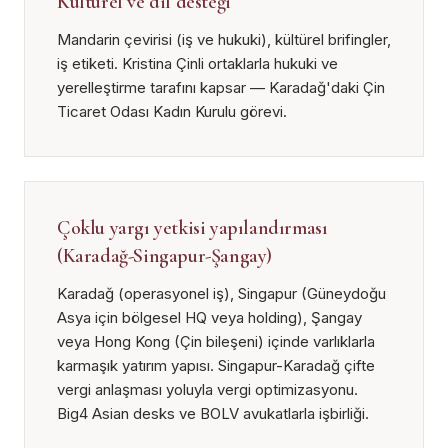
Kültürel ve dil desteği
Mandarin çevirisi (iş ve hukuki), kültürel brifingler,
iş etiketi. Kristina Çinli ortaklarla hukuki ve
yerelleştirme tarafını kapsar — Karadağ'daki Çin
Ticaret Odası Kadın Kurulu görevi.
Çoklu yargı yetkisi yapılandırması
(Karadağ-Singapur-Şangay)
Karadağ (operasyonel iş), Singapur (Güneydoğu
Asya için bölgesel HQ veya holding), Şangay
veya Hong Kong (Çin bileşeni) içinde varlıklarla
karmaşık yatırım yapısı. Singapur-Karadağ çifte
vergi anlaşması yoluyla vergi optimizasyonu.
Big4 Asian desks ve BOLV avukatlarla işbirliği.