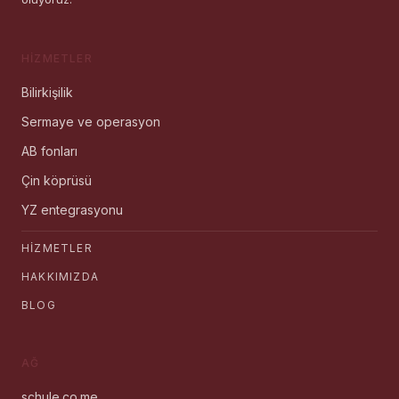
HIZMETLER
Bilirkişilik
Sermaye ve operasyon
AB fonları
Çin köprüsü
YZ entegrasyonu
HIZMETLER
HAKKIMIZDA
BLOG
AĞ
schule.co.me