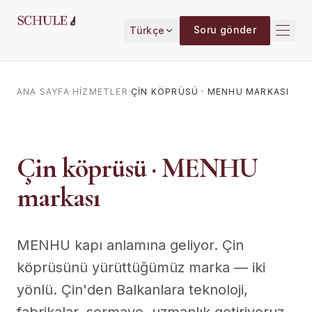
İçeriğe geç
Soru gönder
Türkçe
ANA SAYFA
·
HIZMETLER
·
ÇIN KÖPRÜSÜ · MENHU MARKASI
Çin köprüsü · MENHU
markası
MENHU kapı anlamına geliyor. Çin
köprüsünü yürüttüğümüz marka — iki
yönlü. Çin'den Balkanlara teknoloji,