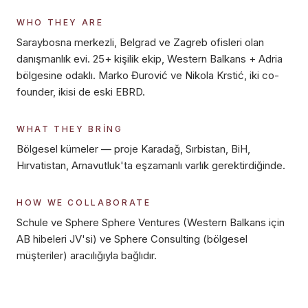
WHO THEY ARE
Saraybosna merkezli, Belgrad ve Zagreb ofisleri olan
danışmanlık evi. 25+ kişilik ekip, Western Balkans + Adria
bölgesine odaklı. Marko Đurović ve Nikola Krstić, iki co-
founder, ikisi de eski EBRD.
WHAT THEY BRING
Bölgesel kümeler — proje Karadağ, Sırbistan, BiH,
Hırvatistan, Arnavutluk'ta eşzamanlı varlık gerektirdiğinde.
HOW WE COLLABORATE
Schule ve Sphere Sphere Ventures (Western Balkans için
AB hibeleri JV'si) ve Sphere Consulting (bölgesel
müşteriler) aracılığıyla bağlıdır.