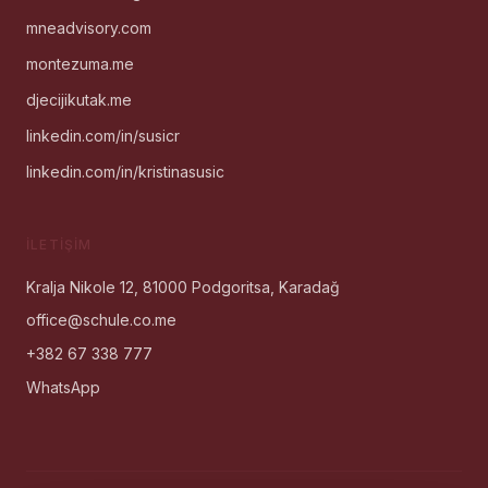
mneadvisory.com
montezuma.me
djecijikutak.me
linkedin.com/in/susicr
linkedin.com/in/kristinasusic
İLETIŞIM
Kralja Nikole 12, 81000 Podgoritsa, Karadağ
office@schule.co.me
+382 67 338 777
WhatsApp