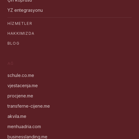
YZ entegrasyonu
HIZMETLER
HAKKIMIZDA
BLOG
AĞ
schule.co.me
vjestacenja.me
procjene.me
transferne-cijene.me
akvila.me
menhuadria.com
businesslanding.me