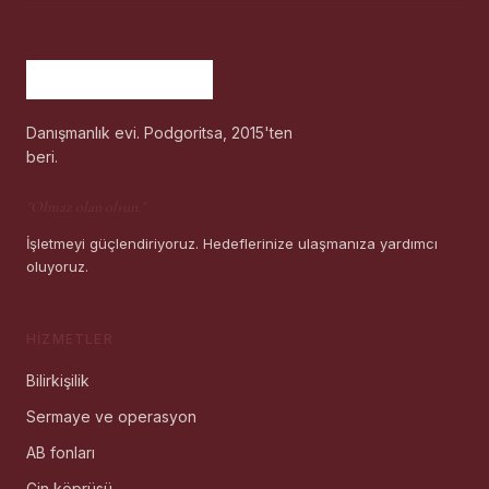
Danışmanlık evi. Podgoritsa, 2015'ten
beri.
"
Olmaz olan olsun.
"
İşletmeyi güçlendiriyoruz. Hedeflerinize ulaşmanıza yardımcı
oluyoruz.
HIZMETLER
Bilirkişilik
Sermaye ve operasyon
AB fonları
Çin köprüsü