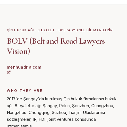
ÇIN HUKUK AĞI · 8 EYALET · OPERASYONEL DIL MANDARIN
BOLV (Belt and Road Lawyers
Vision)
menhuadria.com
WHO THEY ARE
2017'de Şangay'da kurulmuş Çin hukuk firmalarının hukuk
ağı. 8 eyalette ağ: Şangay, Pekin, Şenzhen, Guangzhou,
Hangzhou, Chongqing, Suzhou, Tianjin. Uluslararası
sözleşmeler, IP, FDI, joint ventures konusunda
uzmanlaşmış.